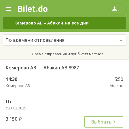
Bilet.do
—
Bilet.do
Поиск
и
покупка
Кемерово АВ
–
Абакан
на все дни
билетов
на
автобус
По времени отправления
онлайн
Время отправления и прибытия местное
Кемерово АВ — Абакан АВ 8987
14:30
5:50
Кемерово АВ
Абакан
Пт
с 21.02.2025
3 150
руб.
Выбрать