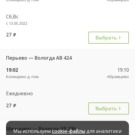
Сб,Вс
с 13.05.2022
27
руб.
Выбрать
Перьево — Вологда АВ 424
19:02
19:10
Конищево д. пов.
Абрамцево
Ежедневно
27
руб.
Выбрать
Минькино — Вологда АВ 206
Мы используем
cookie-файлы
для аналитики