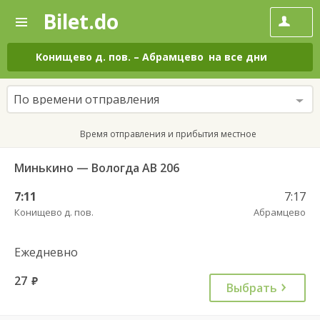
Bilet.do
—
Bilet.do
Поиск
и
покупка
Конищево д. пов.
–
Абрамцево
на все дни
билетов
на
автобус
По времени отправления
онлайн
Время отправления и прибытия местное
Минькино — Вологда АВ 206
7:11
7:17
Конищево д. пов.
Абрамцево
Ежедневно
27
руб.
Выбрать