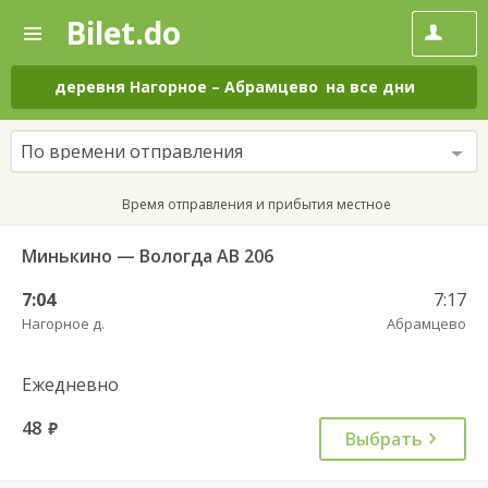
Bilet.do
—
Bilet.do
Поиск
и
покупка
деревня Нагорное
–
Абрамцево
на все дни
билетов
на
автобус
По времени отправления
онлайн
Время отправления и прибытия местное
Минькино — Вологда АВ 206
7:04
7:17
Нагорное д.
Абрамцево
Ежедневно
48
руб.
Выбрать