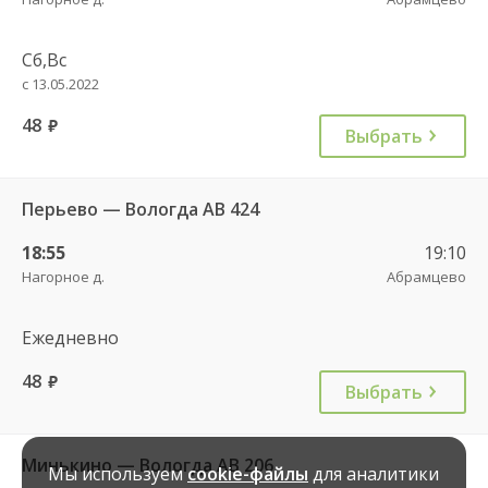
Сб,Вс
с 13.05.2022
48
руб.
Выбрать
Перьево — Вологда АВ 424
18:55
19:10
Нагорное д.
Абрамцево
Ежедневно
48
руб.
Выбрать
Минькино — Вологда АВ 206
Мы используем
cookie-файлы
для аналитики