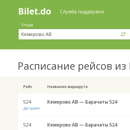
Bilet.do
—
Bilet.do
Поиск
Служба поддержки
и
покупка
Откуда
билетов
на
автобус
онлайн
Расписание рейсов
из 
Рейс
Название маршрута
524
Кемерово АВ — Барачаты 524
Детали
524
Кемерово АВ — Барачаты 524