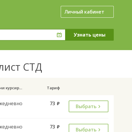
Личный кабинет
лист СТД
Дни курсирования
Тариф
жедневно
73
руб.
Выбрать
жедневно
73
руб.
Выбрать