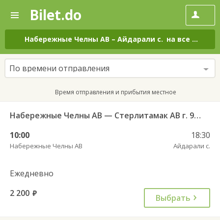
Bilet.do
—
Bilet.do
Поиск
и
покупка
Набережные Челны АВ
–
Айдарали с.
на все дни
билетов
на
автобус
По времени отправления
онлайн
Время отправления и прибытия местное
Набережные Челны АВ — Стерлитамак АВ г. 955
10:00
18:30
Набережные Челны АВ
Айдарали с.
Ежедневно
2 200
руб.
Выбрать