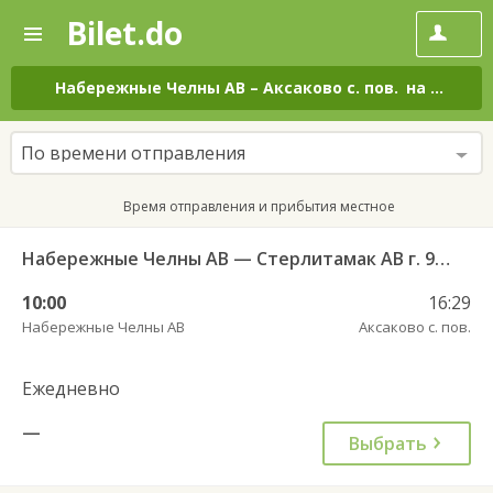
Bilet.do
—
Bilet.do
Поиск
и
покупка
Набережные Челны АВ
–
Аксаково с. пов.
на все дни
билетов
на
автобус
По времени отправления
онлайн
Время отправления и прибытия местное
Набережные Челны АВ — Стерлитамак АВ г. 955
10:00
16:29
Набережные Челны АВ
Аксаково с. пов.
Ежедневно
—
Выбрать