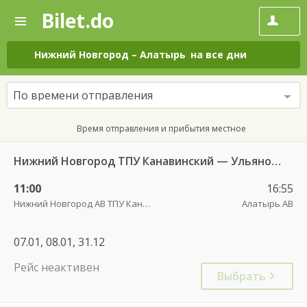
Bilet.do
—
Bilet.do
Поиск
и
покупка
Нижний Новгород
–
Алатырь
на все дни
билетов
на
автобус
По времени отправления
онлайн
Время отправления и прибытия местное
Нижний Новгород ТПУ Канавинский — Ульяновск 3903
11:00
16:55
Нижний Новгород АВ ТПУ Канавинский
Алатырь АВ
07.01, 08.01, 31.12
Рейс неактивен
Выбрать