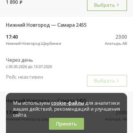
1 890
руб.
Выбрать
Нижний Новгород — Самара 2455
17:40
23:00
Нижний Новгород Щербинки
Алатырь АВ
Через день
с 05.05.2026 до 13.07.2026
Рейс неактивен
Выбрать
Нижний Новгород — Самара 2455
Мы используем
cookie-файлы
для аналитики
ваших действий, рекомендаций и улучшения
17:40
23:00
сайта.
Нижний Новгород Щербинки
Алатырь АВ
Принять