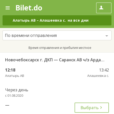
Bilet.do
—
Bilet.do
Поиск
и
покупка
Алатырь АВ
–
Алашеевка с.
на все дни
билетов
на
автобус
По времени отправления
онлайн
Время отправления и прибытия местное
Новочебоксарск г. ДКП — Саранск АВ ч/з Ардатов 2190
12:18
13:42
Алатырь АВ
Алашеевка с.
Через день
с 01.08.2020
—
Выбрать