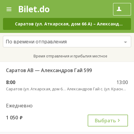
Bilet.do
—
Bilet.do
Поиск
и
покупка
Саратов (ул. Аткарская, дом 66 А)
–
Александров Гай с. (ул. Красного Бойца, 53)
билетов
на
автобус
По времени отправления
онлайн
Время отправления и прибытия местное
Саратов АВ — Александров Гай 599
8:00
13:00
Саратов (ул. Аткарская, дом 66 А)
Александров Гай с. (ул. Красного Бойца, 53)
Ежедневно
1 050
руб.
Выбрать