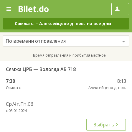
Bilet.do
—
Bilet.do
Поиск
и
покупка
Сямжа с.
–
Алексейцево д. пов.
на все дни
билетов
на
автобус
По времени отправления
онлайн
Время отправления и прибытия местное
Сямжа ЦРБ — Вологда АВ 718
7:30
8:13
Сямжа с.
Алексейцево д. пов.
Ср,Чт,Пт,Сб
с 03.01.2024
—
Выбрать