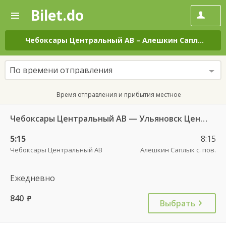
Bilet.do
—
Bilet.do
Поиск
и
покупка
Чебоксары Центральный АВ
–
Алешкин Саплык с. пов.
билетов
на
автобус
По времени отправления
онлайн
Время отправления и прибытия местное
Чебоксары Центральный АВ — Ульяновск Центральный АВ 6408
5:15
8:15
Чебоксары Центральный АВ
Алешкин Саплык с. пов.
Ежедневно
840
руб.
Выбрать