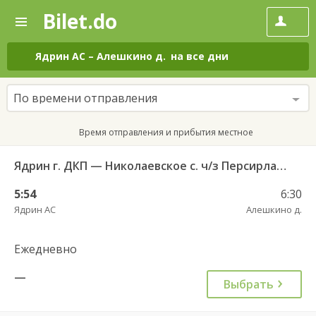
Bilet.do
—
Bilet.do
Поиск
и
покупка
Ядрин АС
–
Алешкино д.
на все дни
билетов
на
автобус
По времени отправления
онлайн
Время отправления и прибытия местное
Ядрин г. ДКП — Николаевское с. ч/з Персирланы д. 134
5:54
6:30
Ядрин АС
Алешкино д.
Ежедневно
—
Выбрать