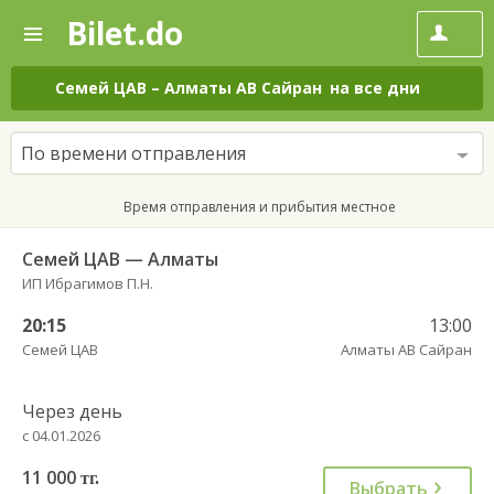
Bilet.do
—
Bilet.do
Поиск
и
покупка
Семей ЦАВ
–
Алматы АВ Сайран
на все дни
билетов
на
автобус
По времени отправления
онлайн
Время отправления и прибытия местное
Семей ЦАВ — Алматы
ИП Ибрагимов П.Н.
20:15
13:00
Семей ЦАВ
Алматы АВ Сайран
Через день
с 04.01.2026
11 000
тг.
Выбрать