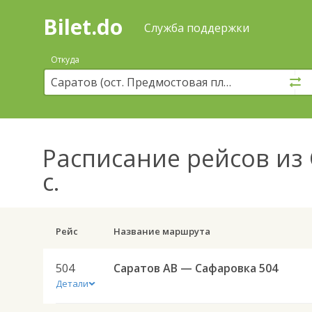
Bilet.do
—
Bilet.do
Поиск
Служба поддержки
и
покупка
Откуда
билетов
на
автобус
онлайн
Расписание рейсов
из 
с.
Рейс
Название маршрута
504
Саратов АВ — Сафаровка 504
Детали