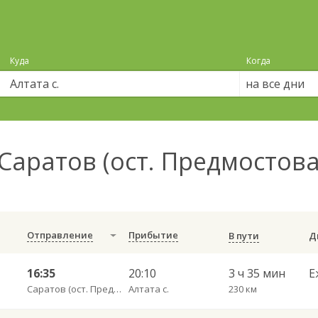
Куда
Когда
на все дни
Саратов (ост. Предмостов
Отправление
Прибытие
В пути
16:35
20:10
3 ч 35 мин
Е
Саратов (ост. Предмостовая площадь)
Алтата с.
230 км