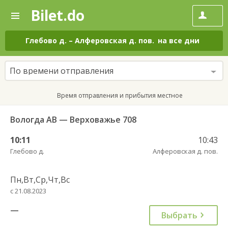
Bilet.do
—
Bilet.do
Поиск
и
покупка
Глебово д.
–
Алферовская д. пов.
на все дни
билетов
на
автобус
По времени отправления
онлайн
Время отправления и прибытия местное
Вологда АВ — Верховажье 708
10:11
10:43
Глебово д.
Алферовская д. пов.
Пн,Вт,Ср,Чт,Вс
с 21.08.2023
—
Выбрать