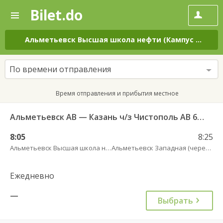
Bilet.do
—
Bilet.do
Поиск
и
покупка
Альметьевск Высшая школа нефти (Кампус АГНИ)
билетов
на
автобус
По времени отправления
онлайн
Время отправления и прибытия местное
Альметьевск АВ — Казань ч/з Чистополь АВ 694
8:05
8:25
Альметьевск Высшая школа нефти (Кампус АГНИ)
Альметьевск Западная (через дорогу от АЗС Татнефть)
Ежедневно
—
Выбрать