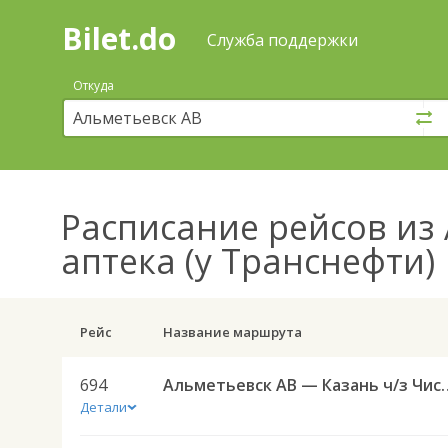
Bilet.do
—
Bilet.do
Поиск
Служба поддержки
и
покупка
Откуда
билетов
на
автобус
онлайн
Расписание рейсов
из 
аптека (у Транснефти)
Рейс
Название маршрута
694
Альметьевск АВ — Казан
Детали