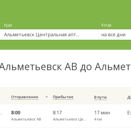
Куда
Когда
на все дни
Альметьевск АВ до Альме
Отправление
Прибытие
В пути
ь ч/з Чистополь АВ 694
8:00
8:17
17 мин
Е
Альметьевск АВ
Альметьевск Центральная аптека (у Транснефти)
4 км