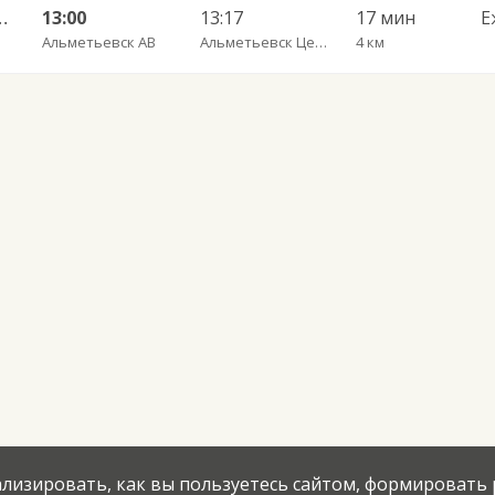
ь ч/з Чистополь АВ 694
13:00
13:17
17 мин
Е
Альметьевск АВ
Альметьевск Центральная аптека (у Транснефти)
4 км
нализировать, как вы пользуетесь сайтом, формировать