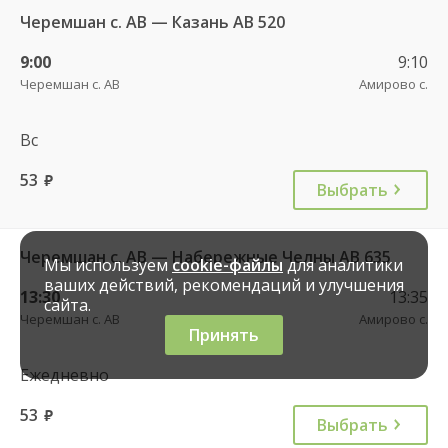
Черемшан с. АВ — Казань АВ 520
9:00
9:10
Черемшан с. АВ
Амирово с.
Вс
53
руб.
Выбрать
Черемшан с. АВ — Набережные Челны АВ 635
Мы используем
cookie-файлы
для аналитики
ваших действий, рекомендаций и улучшения
13:30
13:35
сайта.
Черемшан с. АВ
Амирово с.
Принять
Ежедневно
53
руб.
Выбрать