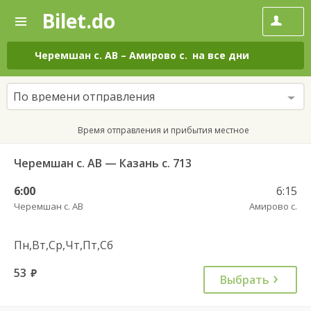
Bilet.do
—
Bilet.do
Поиск
и
покупка
Черемшан с. АВ
–
Амирово с.
на все дни
билетов
на
автобус
По времени отправления
онлайн
Время отправления и прибытия местное
Черемшан с. АВ — Казань с. 713
6:00
6:15
Черемшан с. АВ
Амирово с.
Пн,Вт,Ср,Чт,Пт,Сб
53
руб.
Выбрать