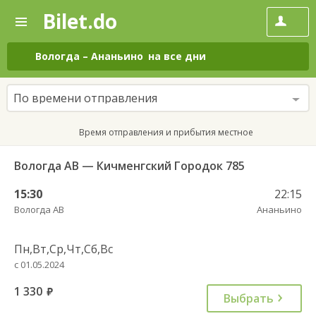
Bilet.do
—
Bilet.do
Поиск
и
покупка
Вологда
–
Ананьино
на все дни
билетов
на
автобус
По времени отправления
онлайн
Время отправления и прибытия местное
Вологда АВ — Кичменгский Городок 785
15:30
22:15
Вологда АВ
Ананьино
Пн,Вт,Ср,Чт,Сб,Вс
с 01.05.2024
1 330
руб.
Выбрать