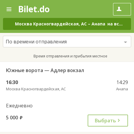
Bilet.do
—
Bilet.do
Поиск
и
покупка
Москва Красногвардейская, АС
–
Анапа
на все дни
билетов
на
автобус
По времени отправления
онлайн
Время отправления и прибытия местное
Южные ворота — Адлер вокзал
16:30
14:29
Москва Красногвардейская, АС
Анапа
Ежедневно
5 000
руб.
Выбрать