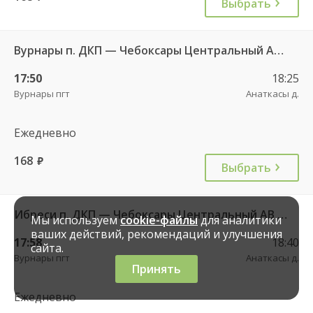
Выбрать
Вурнары п. ДКП — Чебоксары Центральный АВ 521
17:50
18:25
Вурнары пгт
Анаткасы д.
Ежедневно
168
руб.
Выбрать
Ибреси п. ДКП — Чебоксары Центральный АВ 541
Мы используем
cookie-файлы
для аналитики
ваших действий, рекомендаций и улучшения
17:58
18:40
сайта.
Вурнары пгт
Анаткасы д.
Принять
Ежедневно