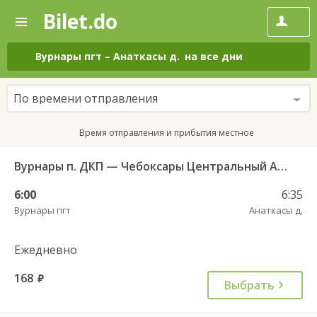
Bilet.do
—
Bilet.do
Поиск
и
покупка
Вурнары пгт
–
Анаткасы д.
на все дни
билетов
на
автобус
По времени отправления
онлайн
Время отправления и прибытия местное
Вурнары п. ДКП — Чебоксары Центральный АВ 521
6:00
6:35
Вурнары пгт
Анаткасы д.
Ежедневно
168
руб.
Выбрать