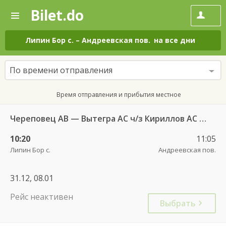
Bilet.do
—
Bilet.do
Поиск
и
покупка
Липин Бор с.
–
Андреевская пов.
на все дни
билетов
на
автобус
По времени отправления
онлайн
Время отправления и прибытия местное
Череповец АВ — Вытегра АС ч/з Кириллов АС 741
10:20
11:05
Липин Бор с.
Андреевская пов.
31.12, 08.01
Рейс неактивен
Выбрать