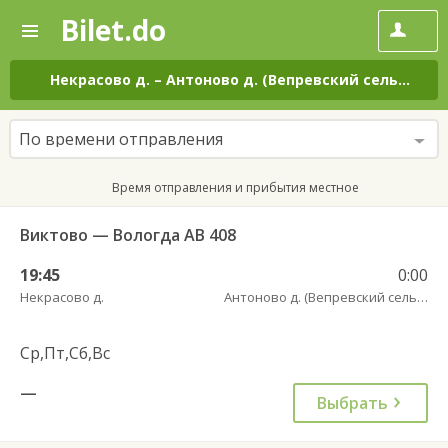
Bilet.do
—
Bilet.do
Поиск
и
покупка
Некрасово д.
–
Антоново д. (Вепревский сельсовет)
билетов
на
автобус
По времени отправления
онлайн
Время отправления и прибытия местное
Виктово — Вологда АВ 408
19:45
0:00
Некрасово д.
Антоново д. (Вепревский сельсовет)
Ср,Пт,Сб,Вс
—
Выбрать