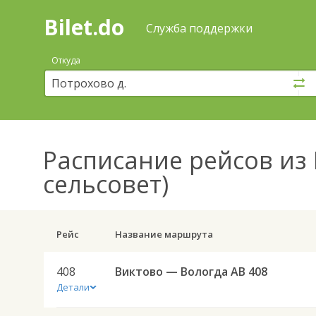
Bilet.do
—
Bilet.do
Поиск
Служба поддержки
и
покупка
Откуда
билетов
на
автобус
онлайн
Расписание рейсов
из 
сельсовет)
Рейс
Название маршрута
408
Виктово — Вологда АВ 408
Детали