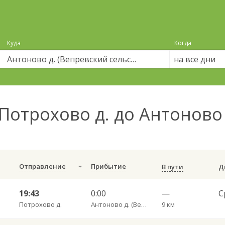
Куда
Когда
на все дни
Потрохово д. до Антоново 
Отправление
Прибытие
В пути
19:43
0:00
—
Потрохово д.
Антоново д. (Вепревский сельсовет)
9 км