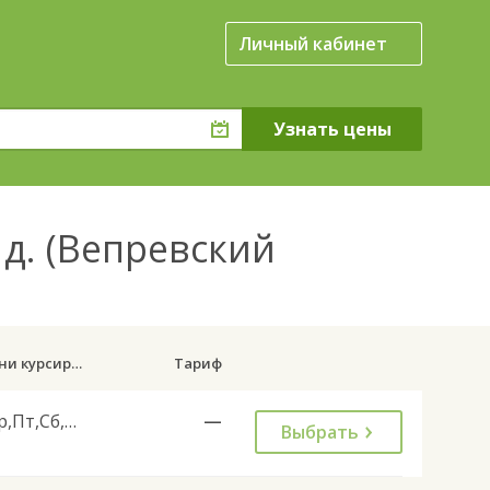
Личный кабинет
д. (Вепревский
Дни курсирования
Тариф
Ср,Пт,Сб,Вс
—
Выбрать