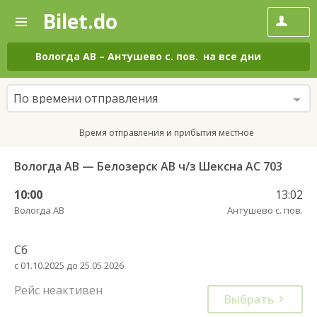
Bilet.do
—
Bilet.do
Поиск
и
покупка
Вологда АВ
–
Антушево с. пов.
на все дни
билетов
на
автобус
По времени отправления
онлайн
Время отправления и прибытия местное
Вологда АВ — Белозерск АВ ч/з Шексна АС 703
10:00
13:02
Вологда АВ
Антушево с. пов.
Сб
с 01.10.2025 до 25.05.2026
Рейс неактивен
Выбрать