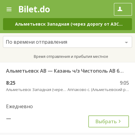
Bilet.do
—
Bilet.do
Поиск
и
покупка
Альметьевск Западная (через дорогу от АЗС Татнефть)
билетов
на
автобус
По времени отправления
онлайн
Время отправления и прибытия местное
Альметьевск АВ — Казань ч/з Чистополь АВ 694
8:25
9:05
Альметьевск Западная (через дорогу от АЗС Татнефть)
Аппаково с. (Альметьевский район)
Ежедневно
—
Выбрать