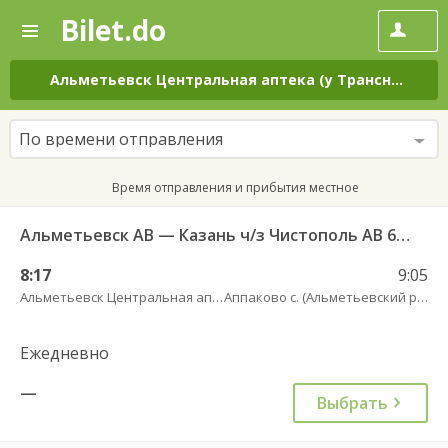
Bilet.do
—
Bilet.do
Поиск
и
покупка
Альметьевск Центральная аптека (у Транснефти)
билетов
на
автобус
По времени отправления
онлайн
Время отправления и прибытия местное
Альметьевск АВ — Казань ч/з Чистополь АВ 694
8:17
9:05
Альметьевск Центральная аптека (у Транснефти)
Аппаково с. (Альметьевский район)
Ежедневно
—
Выбрать