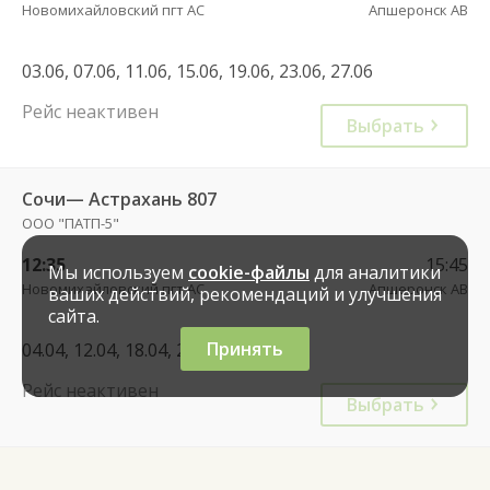
Новомихайловский пгт АС
Апшеронск АВ
03.06, 07.06, 11.06, 15.06, 19.06, 23.06, 27.06
Рейс неактивен
Выбрать
Сочи— Астрахань 807
ООО "ПАТП-5"
12:35
15:45
Мы используем
cookie-файлы
для аналитики
Новомихайловский пгт АС
Апшеронск АВ
ваших действий, рекомендаций и улучшения
сайта.
Принять
04.04, 12.04, 18.04, 26.04, 02.05
Рейс неактивен
Выбрать