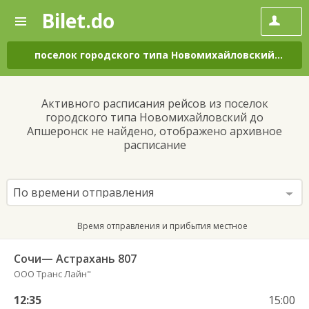
Bilet.do
—
Bilet.do
Поиск
и
покупка
поселок городского типа Новомихайловский
–
Апш
билетов
на
автобус
Активного расписания рейсов из поселок
онлайн
городского типа Новомихайловский до
Апшеронск не найдено, отображено архивное
расписание
По времени отправления
Время отправления и прибытия местное
Сочи— Астрахань 807
ООО Транс Лайн"
12:35
15:00