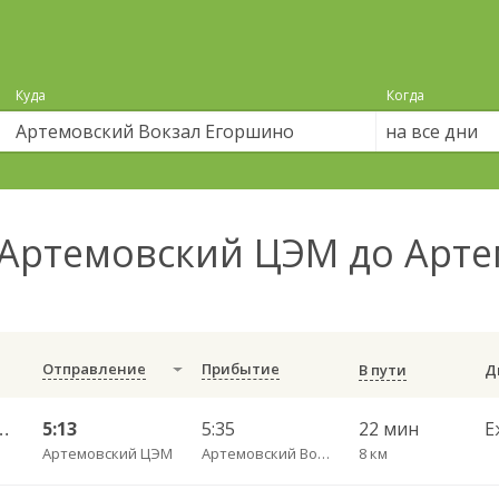
Куда
Когда
на все дни
Артемовский ЦЭМ до Арте
Отправление
Прибытие
В пути
— Екатеринбург АВ Северный 523
5:13
5:35
22 мин
Е
Артемовский ЦЭМ
Артемовский Вокзал Егоршино
8 км