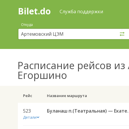
Bilet.do
—
Bilet.do
Поиск
Служба поддержки
и
покупка
Откуда
билетов
на
автобус
онлайн
Расписание рейсов
из 
Егоршино
Рейс
Название маршрута
523
Буланаш п.(Театральная) 
Детали