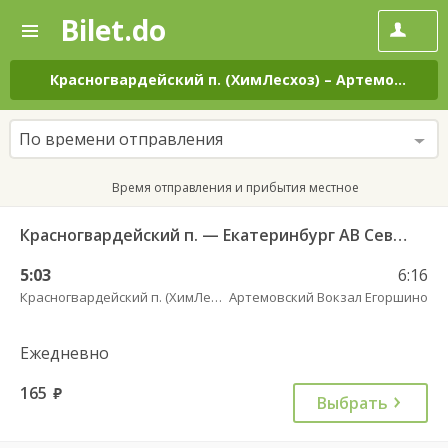
Bilet.do
—
Bilet.do
Поиск
и
покупка
Красногвардейский п. (ХимЛесхоз)
–
Артемовский Вокзал Егоршино
билетов
на
автобус
По времени отправления
онлайн
Время отправления и прибытия местное
Красногвардейский п. — Екатеринбург АВ Северный 997
5:03
6:16
Красногвардейский п. (ХимЛесхоз)
Артемовский Вокзал Егоршино
Ежедневно
165
руб.
Выбрать