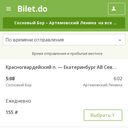
Bilet.do
—
Bilet.do
Поиск
и
покупка
Сосновый Бор
–
Артемовский Ленина
на все дни
билетов
на
автобус
По времени отправления
онлайн
Время отправления и прибытия местное
Красногвардейский п. — Екатеринбург АВ Северный 997
5:08
6:02
Сосновый Бор
Артемовский Ленина
Ежедневно
155
руб.
Выбрать