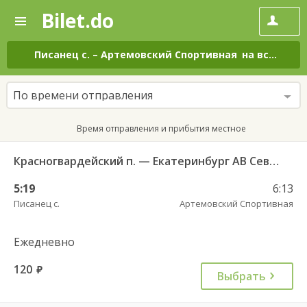
Bilet.do
—
Bilet.do
Поиск
и
покупка
Писанец с.
–
Артемовский Спортивная
на все дни
билетов
на
автобус
По времени отправления
онлайн
Время отправления и прибытия местное
Красногвардейский п. — Екатеринбург АВ Северный 997
5:19
6:13
Писанец с.
Артемовский Спортивная
Ежедневно
120
руб.
Выбрать