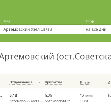
Куда
Когда
на все дни
Артемовский (ост.Советск
Отправление
Прибытие
В пути
— Екатеринбург АВ Северный 523
5:13
5:25
12 мин
Е
Артемовский (ост.Советская)
Артемовский Узел Связи
13 км