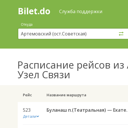
Bilet.do
—
Bilet.do
Поиск
Служба поддержки
и
покупка
Откуда
билетов
на
автобус
онлайн
Расписание рейсов
из 
Узел Связи
Рейс
Название маршрута
523
Буланаш п.(Театральная) 
Детали