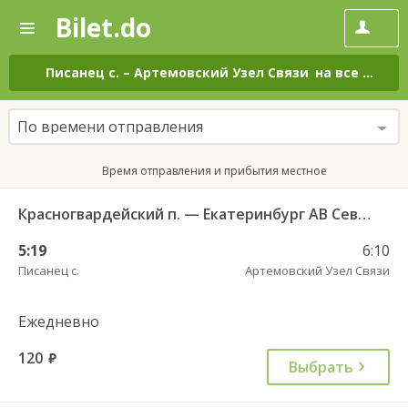
Bilet.do
—
Bilet.do
Поиск
и
покупка
Писанец с.
–
Артемовский Узел Связи
на все дни
билетов
на
автобус
По времени отправления
онлайн
Время отправления и прибытия местное
Красногвардейский п. — Екатеринбург АВ Северный 997
5:19
6:10
Писанец с.
Артемовский Узел Связи
Ежедневно
120
руб.
Выбрать