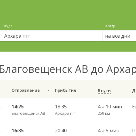
Куда
Когда
на все дни
Благовещенск АВ до Арха
Отправление
Прибытие
В пути
— Архара ч/з Новобурейск 592
14:25
18:35
4 ч 10 мин
Е
Благовещенск АВ
Архара пгт
259 км
— Архара ч/з Новобурейск 592
16:35
20:40
4 ч 5 мин