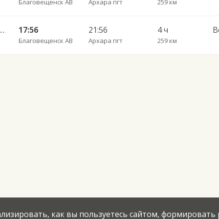
Благовещенск АВ
Архара пгт
259 км
— Архара ч/з Новобурейск 592
17:56
21:56
4 ч
В
Благовещенск АВ
Архара пгт
259 км
нализировать, как вы пользуетесь сайтом, формировать