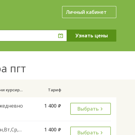
Личный кабинет
ра пгт
Дни курсирования
Тариф
жедневно
1 400
руб.
Выбрать
Пн,Вт,Ср,Чт,Пт,Сб
1 400
руб.
Выбрать