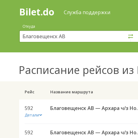
Bilet.do
—
Bilet.do
Поиск
Служба поддержки
и
покупка
Откуда
билетов
на
автобус
онлайн
Расписание рейсов
из 
Рейс
Название маршрута
592
Благовещенск АВ 
Детали
592
Благовещенск АВ 