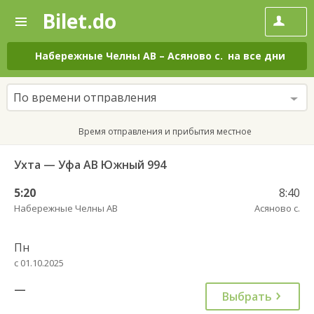
Bilet.do
—
Bilet.do
Поиск
и
покупка
Набережные Челны АВ
–
Асяново с.
на все дни
билетов
на
автобус
По времени отправления
онлайн
Время отправления и прибытия местное
Ухта — Уфа АВ Южный 994
5:20
8:40
Набережные Челны АВ
Асяново с.
Пн
с 01.10.2025
—
Выбрать