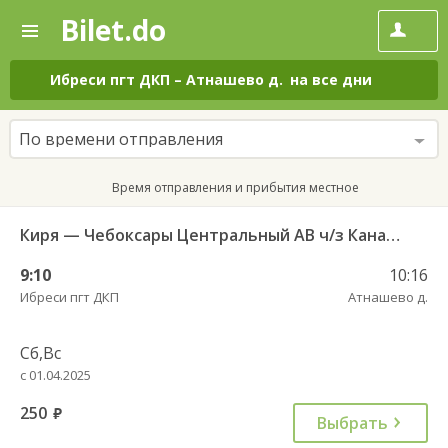
Bilet.do
—
Bilet.do
Поиск
и
покупка
Ибреси пгт ДКП
–
Атнашево д.
на все дни
билетов
на
автобус
По времени отправления
онлайн
Время отправления и прибытия местное
Киря — Чебоксары Центральный АВ ч/з Канаш АВ 540
9:10
10:16
Ибреси пгт ДКП
Атнашево д.
Сб,Вс
с 01.04.2025
250
руб.
Выбрать