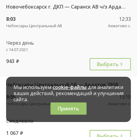
Новочебоксарск г. ДКП — Саранск АВ ч/з Ардатов 2190
8:03
12:33
Чебоксары Центральный АВ
Ахматово с.
Через день
с 14.07.2021
943
руб.
Выбрать
Чебоксары Центральный АВ — Ардатов 7808
Мы используем
cookie-файлы
для аналитики
ваших действий, рекомендаций и улучшения
9:05
13:10
сайта.
Чебоксары Центральный АВ
Ахматово с.
Принять
Ежедневно
1 067
руб.
Выбрать