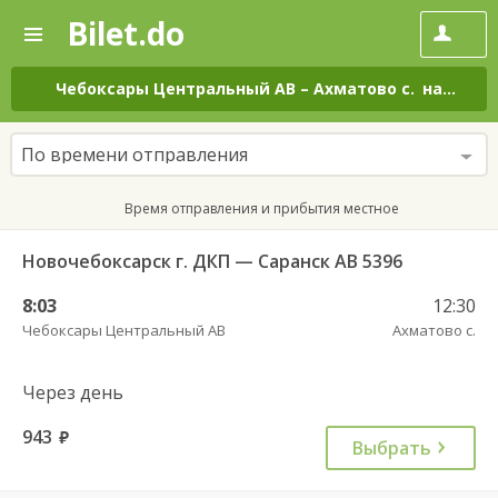
Bilet.do
—
Bilet.do
Поиск
и
покупка
Чебоксары Центральный АВ
–
Ахматово с.
на все дни
билетов
на
автобус
По времени отправления
онлайн
Время отправления и прибытия местное
Новочебоксарск г. ДКП — Саранск АВ 5396
8:03
12:30
Чебоксары Центральный АВ
Ахматово с.
Через день
943
руб.
Выбрать