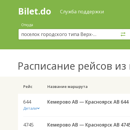
Bilet.do
—
Bilet.do
Поиск
Служба поддержки
и
покупка
Откуда
билетов
на
автобус
онлайн
Расписание рейсов
из 
Рейс
Название маршрута
644
Кемерово АВ — Красноярск АВ 644
Детали
4745
Кемерово АВ — Красноярск АВ 474