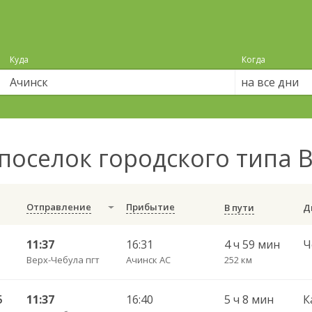
Куда
Когда
на все дни
поселок городского типа 
Отправление
Прибытие
В пути
11:37
16:31
4 ч 59 мин
Верх-Чебула пгт
Ачинск АС
252 км
5
11:37
16:40
5 ч 8 мин