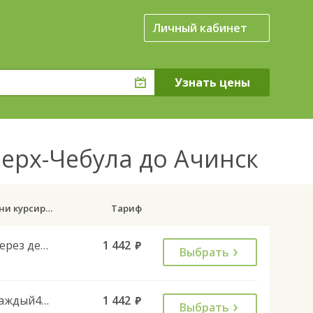
Личный кабинет
Верх-Чебула до Ачинск
Дни курсирования
Тариф
Через день
1 442
руб.
Выбрать
Каждый4день
1 442
руб.
Выбрать