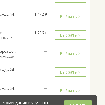
Каждый4день
1 442
руб.
Выбрать
т
1 236
руб.
Выбрать
21.02.2025
Через день
—
Выбрать
01.01.2026
Каждый4день
—
Выбрать
Каждый4день
—
Выбрать
 рекомендации и улучшать