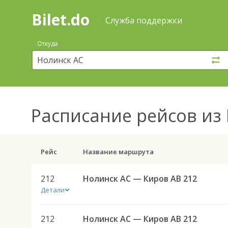
Bilet.do
—
Bilet.do
Поиск
Служба поддержки
и
покупка
Откуда
билетов
на
автобус
онлайн
Расписание рейсов
из 
Рейс
Название маршрута
212
Нолинск АС — Киров АВ 212
Детали
212
Нолинск АС — Киров АВ 212