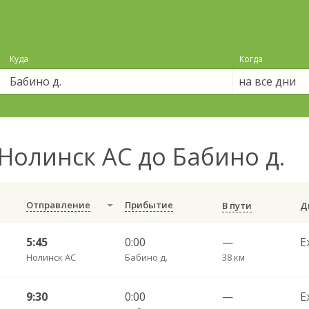
Куда
Когда
на все дни
Нолинск АС до Бабино д.
Отправление
Прибытие
В пути
5:45
0:00
—
Е
Нолинск АС
Бабино д.
38 км
9:30
0:00
—
Е