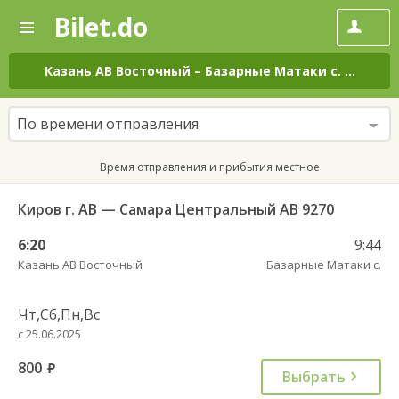
Bilet.do
—
Bilet.do
Поиск
и
покупка
Казань АВ Восточный
–
Базарные Матаки с.
на все 
билетов
на
автобус
По времени отправления
онлайн
Время отправления и прибытия местное
Киров г. АВ — Самара Центральный АВ 9270
6:20
9:44
Казань АВ Восточный
Базарные Матаки с.
Чт,Сб,Пн,Вс
с 25.06.2025
800
руб.
Выбрать