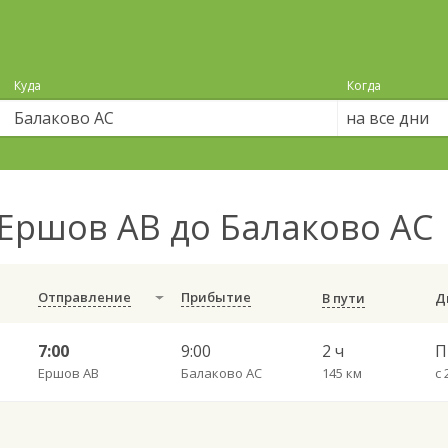
Куда
Когда
на все дни
Ершов АВ до Балаково АС
Отправление
Прибытие
В пути
7:00
9:00
2 ч
Ершов АВ
Балаково АС
145 км
с 