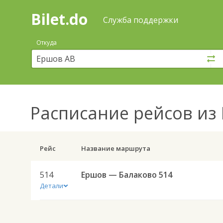
Bilet.do
—
Bilet.do
Поиск
Служба поддержки
и
покупка
Откуда
билетов
на
автобус
онлайн
Расписание рейсов
из 
Рейс
Название маршрута
514
Ершов — Балаково 514
Детали