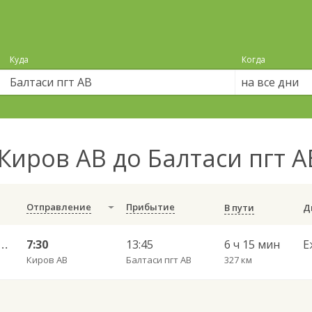
Куда
Когда
на все дни
Киров АВ до Балтаси пгт 
Отправление
Прибытие
В пути
 АВ — Казань Столичный АВ 555
7:30
13:45
6 ч 15 мин
Е
Киров АВ
Балтаси пгт АВ
327 км