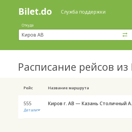
Bilet.do
—
Bilet.do
Поиск
Служба поддержки
и
покупка
Откуда
билетов
на
автобус
онлайн
Расписание рейсов
из 
Рейс
Название маршрута
555
Киров г.
Детали