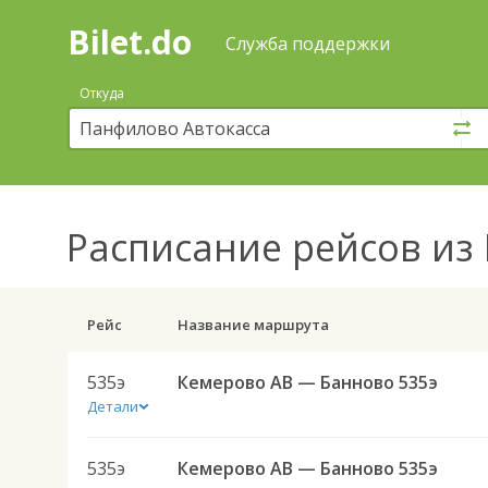
Bilet.do
—
Bilet.do
Поиск
Служба поддержки
и
покупка
Откуда
билетов
на
автобус
онлайн
Расписание рейсов
из 
Рейс
Название маршрута
535э
Кемерово АВ — Банново 535э
Детали
535э
Кемерово АВ — Банново 535э