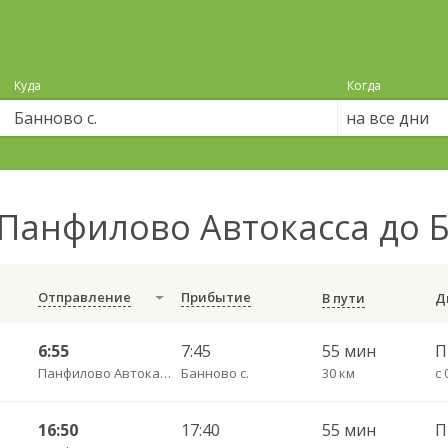
Куда
Когда
на все дни
Панфилово Автокасса до 
Отправление
Прибытие
В пути
6:55
7:45
55 мин
П
Панфилово Автокасса
Банново с.
30 км
с 
16:50
17:40
55 мин
П