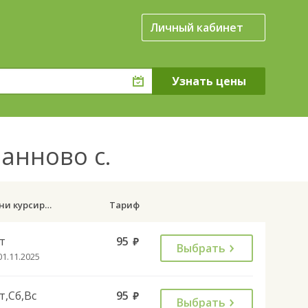
Личный кабинет
Банново с.
Дни курсирования
Тариф
т
95
руб.
Выбрать
01.11.2025
т,Сб,Вс
95
руб.
Выбрать