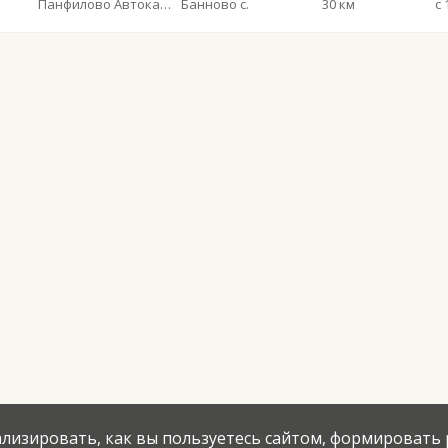
Панфилово Автокасса
Банново с.
30 км
с 
нализировать, как вы пользуетесь сайтом, формировать