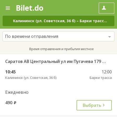
Bilet.do
—
Bilet.do
Поиск
и
покупка
Калининск (ул. Советская, 36 б)
–
Барки трасса
на в
билетов
на
автобус
По времени отправления
онлайн
Время отправления и прибытия местное
Саратов АВ Центральный ул им Пугачева 179 А — Балашов (Привокзальная площадь 7) 603-1
10:45
12:00
Калининск (ул. Советская, 36 б)
Барки трасса
Ежедневно
490
руб.
Выбрать