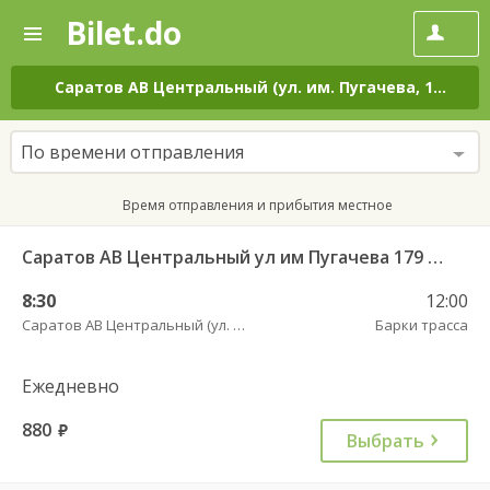
Bilet.do
—
Bilet.do
Поиск
и
покупка
Саратов АВ Центральный (ул. им. Пугачева, 179 А)
–
билетов
на
автобус
По времени отправления
онлайн
Время отправления и прибытия местное
Саратов АВ Центральный ул им Пугачева 179 А — Балашов (Привокзальная площадь 7) 603-1
8:30
12:00
Саратов АВ Центральный (ул. им. Пугачева, 179 А)
Барки трасса
Ежедневно
880
руб.
Выбрать