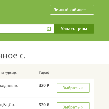
Личный кабинет
нное с.
Дни курсирования
Тариф
жедневно
320
руб.
Выбрать
Пн,Вт,Ср,Чт,Пт,Сб
320
руб.
Выбрать