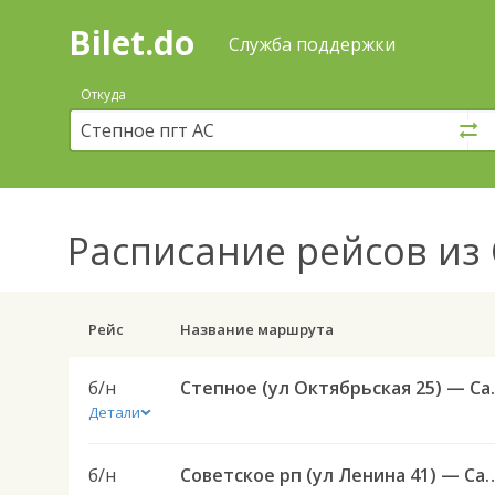
Bilet.do
—
Bilet.do
Поиск
Служба поддержки
и
покупка
Откуда
билетов
на
автобус
онлайн
Расписание рейсов
из 
Рейс
Название маршрута
б/н
Степное (ул Октябрьска
Детали
б/н
Советское рп (ул Ленина 41) — Саратов АВ Централь