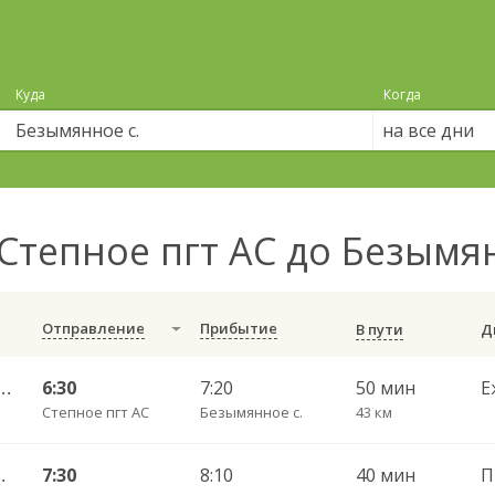
Куда
Когда
на все дни
Степное пгт АС до Безымя
Отправление
Прибытие
В пути
я 25) — Саратов АВ Центральный (ул им Пугачева 179 А)
6:30
7:20
50 мин
Е
Степное пгт АС
Безымянное с.
43 км
ный (ул им Пугачева 179 А)
7:30
8:10
40 мин