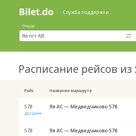
Bilet.do
—
Bilet.do
Поиск
Служба поддержки
и
покупка
Откуда
билетов
на
автобус
онлайн
Расписание рейсов
из 
Рейс
Название маршрута
578
Яя АС — Медведчиково 578
Детали
578
Яя АС — Медведчиково 578