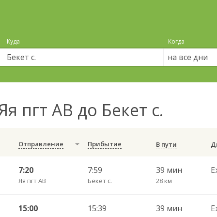
Куда
Когда
на все дни
Яя пгт АВ до Бекет с.
Отправление
Прибытие
В пути
7:20
7:59
39 мин
Е
Яя пгт АВ
Бекет с.
28 км
15:00
15:39
39 мин
Е