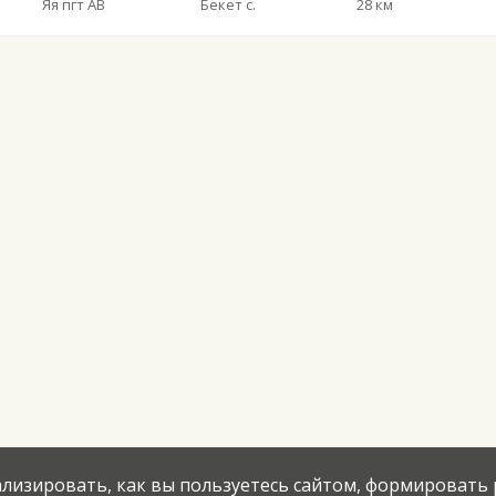
Яя пгт АВ
Бекет с.
28 км
нализировать, как вы пользуетесь сайтом, формировать