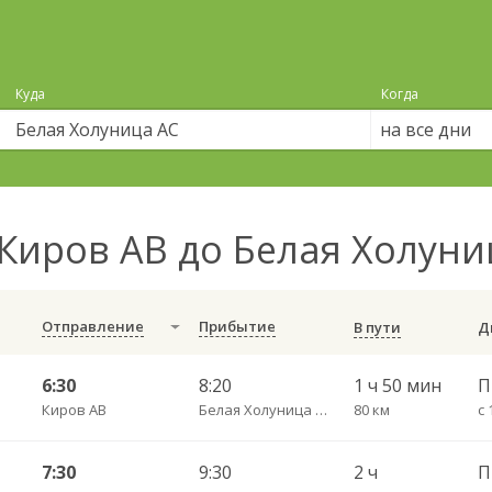
Куда
Когда
на все дни
Киров АВ до Белая Холун
Отправление
Прибытие
В пути
6:30
8:20
1 ч 50 мин
П
Киров АВ
Белая Холуница АС
80 км
с 
7:30
9:30
2 ч