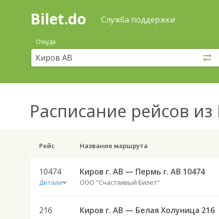
Bilet.do
—
Bilet.do
Поиск
Служба поддержки
и
покупка
Откуда
билетов
на
автобус
онлайн
Расписание рейсов
из 
Рейс
Название маршрута
10474
Киров г. АВ — Пермь г. АВ 10474
Детали
ООО "Счастливый Билет"
216
Киров г. АВ — Белая Холуница 216