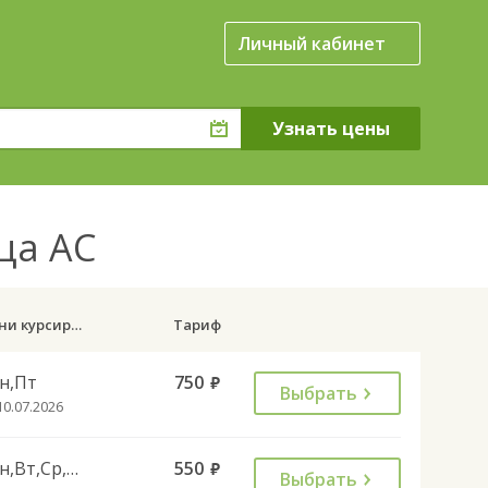
Личный кабинет
ица АС
Дни курсирования
Тариф
н,Пт
750
руб.
Выбрать
10.07.2026
Пн,Вт,Ср,Чт,Пт,Сб
550
руб.
Выбрать