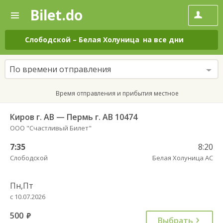
Bilet.do
—
Bilet.do
Поиск
и
покупка
Слободской
–
Белая Холуница
на все дни
билетов
на
автобус
По времени отправления
онлайн
Время отправления и прибытия местное
Киров г. АВ — Пермь г. АВ 10474
ООО "Счастливый Билет"
7:35
8:20
Слободской
Белая Холуница АС
Пн,Пт
с 10.07.2026
500
руб.
Выбрать